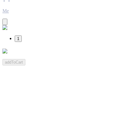
Me
1
addToCart